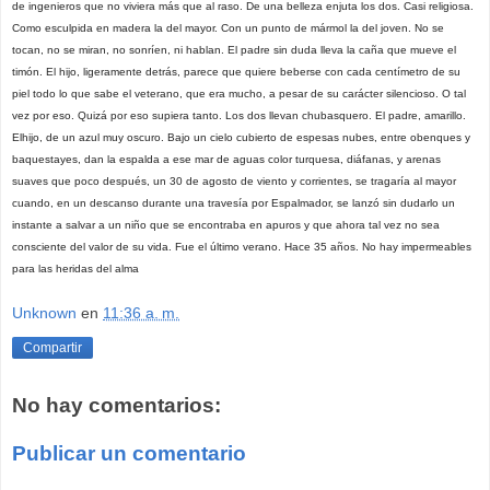
de ingenieros que no viviera más que al raso. De una belleza enjuta los dos. Casi religiosa.
Como esculpida en madera la del mayor. Con un punto de mármol la del joven. No se
tocan, no se miran, no sonríen, ni hablan. El padre sin duda lleva la caña que mueve el
timón. El hijo, ligeramente detrás, parece que quiere beberse con cada centímetro de su
piel todo lo que sabe el veterano, que era mucho, a pesar de su carácter silencioso. O tal
vez por eso. Quizá por eso supiera tanto. Los dos llevan chubasquero. El padre, amarillo.
Elhijo, de un azul muy oscuro. Bajo un cielo cubierto de espesas nubes, entre obenques y
baquestayes, dan la espalda a ese mar de aguas color turquesa, diáfanas, y arenas
suaves que poco después, un 30 de agosto de viento y corrientes, se tragaría al mayor
cuando, en un descanso durante una travesía por Espalmador, se lanzó sin dudarlo un
instante a salvar a un niño que se encontraba en apuros y que ahora tal vez no sea
consciente del valor de su vida. Fue el último verano. Hace 35 años. No hay impermeables
para las heridas del alma
Unknown
en
11:36 a. m.
Compartir
No hay comentarios:
Publicar un comentario