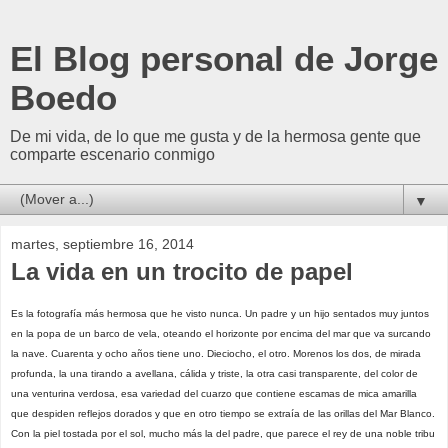
El Blog personal de Jorge
Boedo
De mi vida, de lo que me gusta y de la hermosa gente que
comparte escenario conmigo
▼
martes, septiembre 16, 2014
La vida en un trocito de papel
Es la fotografía más hermosa que he visto nunca. Un padre y un hijo sentados muy juntos
en la popa de un barco de vela, oteando el horizonte por encima del mar que va surcando
la nave. Cuarenta y ocho años tiene uno. Dieciocho, el otro. Morenos los dos, de mirada
profunda, la una tirando a avellana, cálida y triste, la otra casi transparente, del color de
una venturina verdosa, esa variedad del cuarzo que contiene escamas de mica amarilla
que despiden reflejos dorados y que en otro tiempo se extraía de las orillas del Mar Blanco.
Con la piel tostada por el sol, mucho más la del padre, que parece el rey de una noble tribu